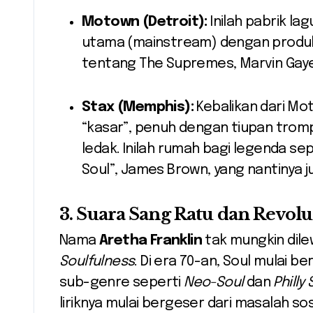
Motown (Detroit):
Inilah pabrik l
utama (mainstream) dengan produksi
tentang The Supremes, Marvin Gaye
Stax (Memphis):
Kebalikan dari Mo
“kasar”, penuh dengan tiupan trom
ledak. Inilah rumah bagi legenda se
Soul”, James Brown, yang nantinya j
3. Suara Sang Ratu dan Revolus
Nama
Aretha Franklin
tak mungkin dilew
Soulfulness
. Di era 70-an, Soul mulai b
sub-genre seperti
Neo-Soul
dan
Philly 
liriknya mulai bergeser dari masalah sos