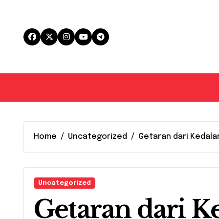
Skip
to
content
Home
Uncategorized
Getaran dari Kedalam
Uncategorized
Getaran dari K