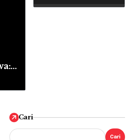
dari Era Spiritual Hingga
Ikon Pop Modern
wa:
usik
gga
Cari
ern
Cari