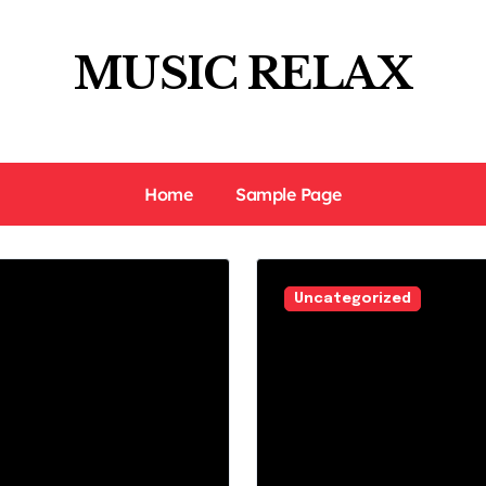
MUSIC RELAX
Home
Sample Page
Uncategorized