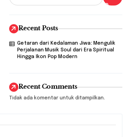
Recent Posts
Getaran dari Kedalaman Jiwa: Mengulik
Perjalanan Musik Soul dari Era Spiritual
Hingga Ikon Pop Modern
Recent Comments
Tidak ada komentar untuk ditampilkan.